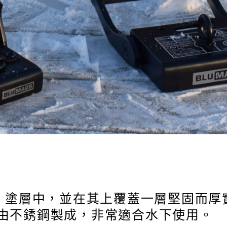
u-Ni 塗層中，並在其上覆蓋一層堅固
殼由不銹鋼製成，非常適合水下使用。