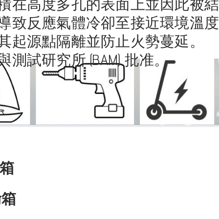
沉積在高度多孔的表面上並因此被
，導致反應氣體冷卻至接近環境溫
從其起源點隔離並防止火勢蔓延。
測試研究所 (BAM) 批准。
輸箱
輸箱