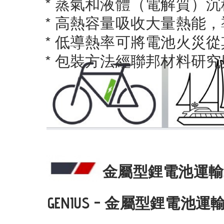
* 蒸氣和液體（電解質）
* 高熱容量吸收大量熱能
* 低導熱率可將電池火災
* 包裝方法經聯邦材料研究與
金屬型鋰電池運
GENIUS – 金屬型鋰電池運