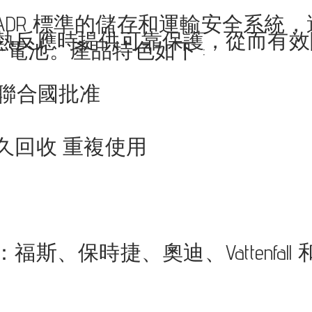
908 ADR 標準的儲存和運輸安全
熱反應時提供可靠保護，從而有效
電池。產品特色如下 :
N聯合國批准
久回收 重複使用
斯、保時捷、奧迪、Vattenfall