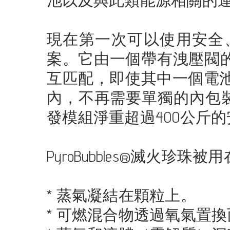
池以及與此類能源相關的
現在第一次可以使用安全
案。它由一個帶有洩壓閥的特殊
互匹配，即使其中一個電
內，不再需要單獨的內包
發模組淨重超過400公斤
PyroBubbles®滅火珍
* 蒸氣凝結在顆粒上。
* 可燃混合物透過氧氣置