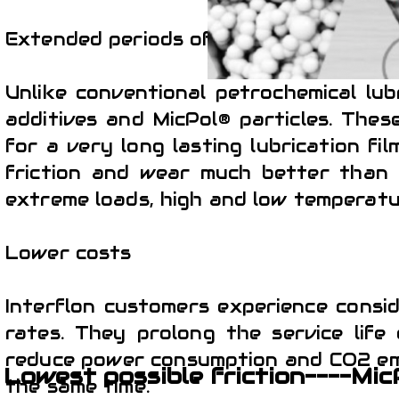
Extended periods of maintenance free
Unlike conventional petrochemical lub
additives and MicPol® particles. These
for a very long lasting lubrication fil
friction and wear much better than co
extreme loads, high and low temperatu
Lower costs
Interflon customers experience consid
rates. They prolong the service life
reduce power consumption and CO2 emis
Lowest possible friction----Mi
the same time.