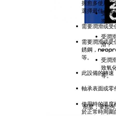
握愈多使用所
選擇最佳產品
受潤
導出
需要潤滑或受
受潤
需要潤滑或受
滑？
銹鋼，neopr
等。
受潤
致氧化
此設備的轉速
等。
軸承表面或零
使用時的溫度
那麼，要如何
於正常時周圍