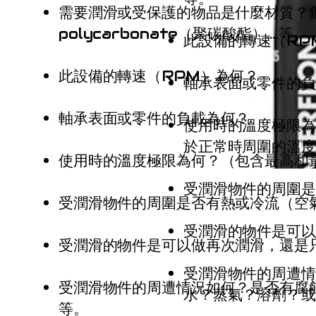
需要潤滑或受保護的物品是什麼材質？鋼
polycarbonate（聚碳酸酯）….等。
此設備的轉速（RP
此設備的轉速（RPM）為何？
軸承表面或零件的負
軸承表面或零件的負載為何？
使用時的溫度極限為
於正常時周圍的溫度
使用時的溫度極限為何？（包含最高和
受潤滑物件的周圍是
受潤滑物件的周圍是否有熱或冷流（空
受潤滑的物件是可以
受潤滑的物件是可以做再次潤滑，還是
受潤滑物件的周遭情
受潤滑物件的周遭情況如何？是否有腐蝕
水？蒸氣？溶劑？或放
等。