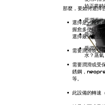
於正常時
那麼，要如何選擇
受潤滑物
選擇是一種最適
握愈多使用所
受潤滑的
選擇最佳產品
受潤滑物
需要潤滑或受
水？蒸氣
需要潤滑或受
銹鋼，neopr
等。
此設備的轉速