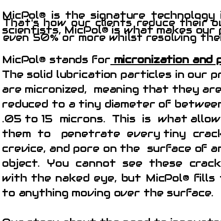
MicPol® is the signature technology
That's how our clients reduce their 
scientists, MicPol® is what makes our 
even 50% or more whilst resolving the
MicPol® stands for
micronization and p
The solid lubrication particles in our 
are micronized, meaning that they ar
reduced to a tiny diameter of betwee
.05 to 15 microns. This is what allow
them to penetrate every tiny crack
crevice, and pore on the surface of a
object. You cannot see these crack
with the naked eye, but MicPol® fill
to anything moving over the surface.