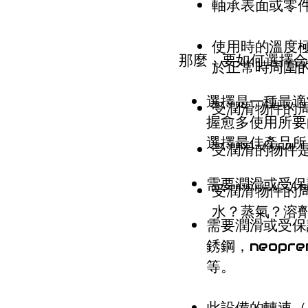
軸承表面或零
使用時的溫度
那麼，要如何選擇合
於正常時周圍
選擇是一種最適
受潤滑物件的
握愈多使用所要
選擇最佳產品所
受潤滑的物件
需要潤滑或受保
受潤滑物件的
水？蒸氣？溶劑
需要潤滑或受保
銹鋼，neopre
等。
此設備的轉速（