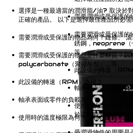
選擇是一種最適當的潤滑脂/油? 取決於
需要潤滑或受保護的
正確的產品。 以下是選擇最佳產品所必需
需要潤滑或受保護的
需要潤滑或受保護的物品為何？鏈條
、
滾
銹鋼，neoprene（
等。
需要潤滑或受保護的物品是什麼材質？鋼材
polycarbonate（聚碳酸酯）….等。
此設備的轉速（RP
此設備的轉速（RPM）為何？
軸承表面或零件的負
軸承表面或零件的負載為何？
使用時的溫度極限為
於正常時周圍的溫度
使用時的溫度極限為何？（包含最高和最
受潤滑物件的周圍是