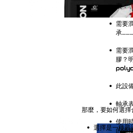
素：
需要
承………
需要
膠？明
pol
此設
軸承
那麼，要如何選擇
使用
選擇是一種最
的溫