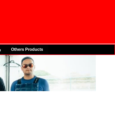
品
Others Products