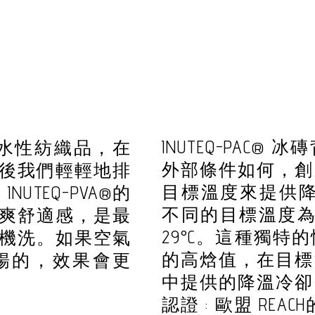
INUTEQ-PAC
吸水性紡織品，在
外部條件如何，創
然後我們輕輕地排
目標溫度來提供降
TEQ-PVA®的
不同的目標溫度為 6.5
爽舒適感，是最
29°C。這種獨特的性能
機洗。如果空氣
的高焓值，在目標
暢的，效果會更
中提供的降溫冷卻
認證 : 歐盟 REA