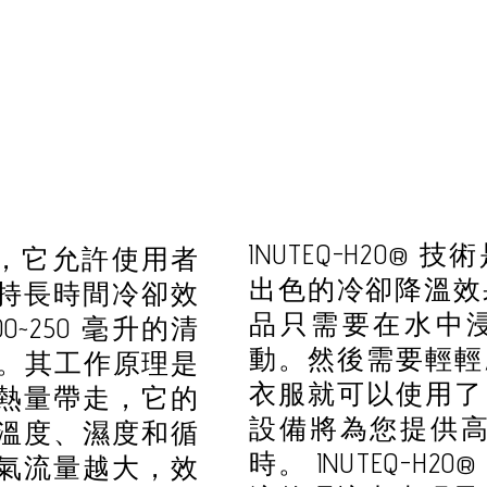
INUTEQ-H2O
專利，它允許使用者
出色的冷卻降溫效果。
持長時間冷卻效
品只需要在水中浸
~250 毫升的清
動。然後需要輕輕
 天。其工作原理是
衣服就可以使用了
熱量帶走，它的
設備將為您提供高達 
溫度、濕度和循
時。 INUTEQ-
氣流量越大，效