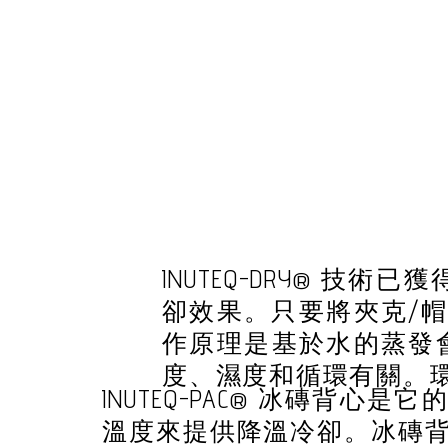
INUTEQ-DRY® 
卻效果。只要將夾克/帽子
作原理是基於水的蒸發
度、濕度和循環有關。
INUTEQ-PAC® 冰磚
溫度來提供降溫冷卻。冰磚背心提供5