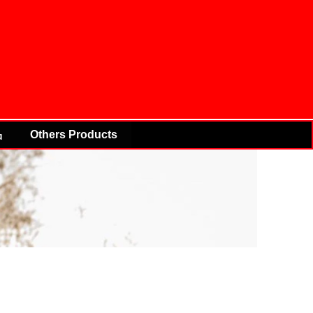
品
Others Products